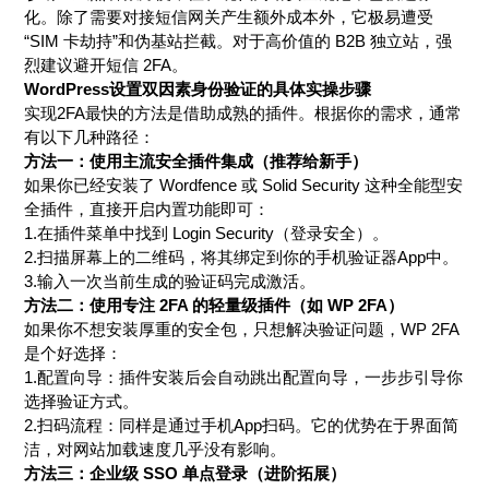
化。除了需要对接短信网关产生额外成本外，它极易遭受
“SIM 卡劫持”和伪基站拦截。对于高价值的 B2B 独立站，强
烈建议避开短信 2FA。
WordPress设置双因素身份验证的具体实操步骤
实现2FA最快的方法是借助成熟的插件。根据你的需求，通常
有以下几种路径：
方法一：使用主流安全插件集成（推荐给新手）
如果你已经安装了 Wordfence 或 Solid Security 这种全能型安
全插件，直接开启内置功能即可：
1.在插件菜单中找到 Login Security（登录安全）。
2.扫描屏幕上的二维码，将其绑定到你的手机验证器App中。
3.输入一次当前生成的验证码完成激活。
方法二：使用专注 2FA 的轻量级插件（如 WP 2FA）
如果你不想安装厚重的安全包，只想解决验证问题，WP 2FA
是个好选择：
1.配置向导：插件安装后会自动跳出配置向导，一步步引导你
选择验证方式。
2.扫码流程：同样是通过手机App扫码。它的优势在于界面简
洁，对网站加载速度几乎没有影响。
方法三：企业级 SSO 单点登录（进阶拓展）