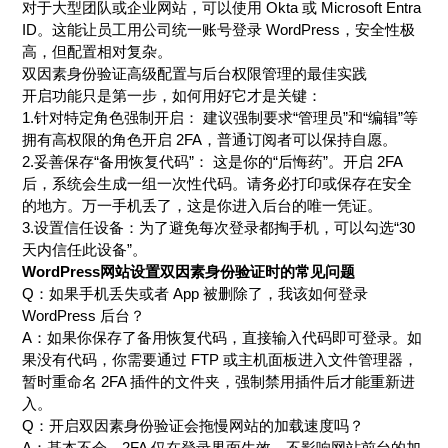
对于大型团队或企业网站，可以使用 Okta 或 Microsoft Entra
ID。这能让员工用公司统一账号登录 WordPress，安全性极
高，但配置相对复杂。
双因素身份验证高级配置与后台权限管理的最佳实践
开启功能只是第一步，如何用好它才是关键：
1.针对特定角色强制开启： 建议强制要求“管理员”和“编辑”等
拥有高权限的角色开启 2FA，普通订阅者可以保持自愿。
2.妥善保存“备用恢复代码”： 这是你的“后悔药”。开启 2FA
后，系统会生成一组一次性代码。请务必打印或保存在安全
的地方。万一手机丢了，这是你进入后台的唯一凭证。
3.设置信任设备：为了避免每次登录都掏手机，可以勾选“30
天内信任此设备”。
WordPress网站设置双因素身份验证时的常见问题
Q：如果手机丢失或者 App 被删除了，我该如何登录
WordPress 后台？
A：如果你保存了备用恢复代码，直接输入代码即可登录。如
果没有代码，你需要通过 FTP 或主机面板进入文件管理器，
暂时重命名 2FA 插件的文件夹，强制禁用插件后才能重新进
入。
Q：开启双因素身份验证会拖慢网站的加载速度吗？
A：基本不会。2FA 仅在登录界面生效，不影响网站前台的加