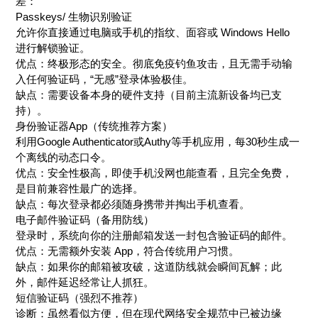
差：
Passkeys/ 生物识别验证
允许你直接通过电脑或手机的指纹、面容或 Windows Hello
进行解锁验证。
优点：终极形态的安全。彻底免疫钓鱼攻击，且无需手动输
入任何验证码，“无感”登录体验极佳。
缺点：需要设备本身的硬件支持（目前主流新设备均已支
持）。
身份验证器App（传统推荐方案）
利用Google Authenticator或Authy等手机应用，每30秒生成一
个离线的动态口令。
优点：安全性极高，即使手机没网也能查看，且完全免费，
是目前兼容性最广的选择。
缺点：每次登录都必须随身携带并掏出手机查看。
电子邮件验证码（备用防线）
登录时，系统向你的注册邮箱发送一封包含验证码的邮件。
优点：无需额外安装 App，符合传统用户习惯。
缺点：如果你的邮箱被攻破，这道防线就会瞬间瓦解；此
外，邮件延迟经常让人抓狂。
短信验证码（强烈不推荐）
诊断：虽然看似方便，但在现代网络安全规范中已被边缘