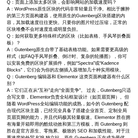
Q：页面上添加太多区块，会影响网站的加载速度吗？
A：WordPress原生区块的代码非常轻量且干净。相比于臃肿
的第三方页面构建器，使用原生的Gutenberg区块搭建的内
容，其加载速度往往更快。只要你的图片经过压缩，正常的
区块堆叠不会对速度造成明显负担。
Q：如何获取更多特殊样式的区块（比如表格、手风琴折叠面
板）？
A：Gutenberg原生自带了基础表格功能。如果需要更高级的
样式（如FAQ手风琴折叠、倒计时、复杂的轮播图），你可
以安装免费的区块扩展插件，例如“Spectra”或“Kadence
Blocks”，它们会为你的左侧插入器增加几十种实用模块。
Q：Gutenberg 编辑器和 Elementor 这类页面构建器有什么区
别？
A：它们正在从“互补”走向“全面竞争”。 过去，Gutenberg只适
合写文章，Elementor负责全站框架设计（如页眉页脚）。但
随着 WordPress全站编辑功能的成熟，如今的 Gutenberg 配
合现代区块主题，已经完全具备了搭建企业首页、定制全局
页眉页脚的能力，并且代码极其轻量极速。Elementor 胜在拥
有海量开箱即用的酷炫动效和第三方模板，而 Gutenberg 则
胜在是官方原生、零拖累、极致的 SEO 和加载性能。对于注
重速度的外贸 B2B 独立站，原生 Gutenberg 正在成为最优