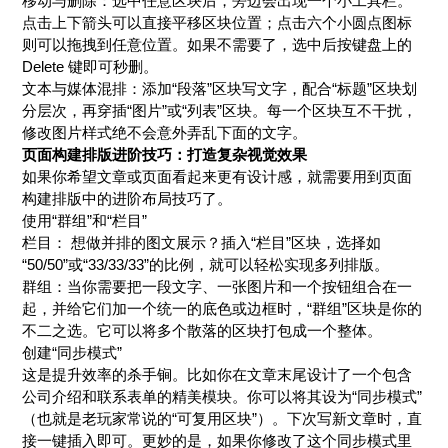
移动与删除：选中任意区块后，旁边会出现一个小工具栏。
点击上下箭头可以直接平移区块位置；点击六个小圆点图标
则可以拖拽到任意位置。如果不需要了，选中后按键盘上的
Delete 键即可秒删。
文本与媒体混排：添加“段落”区块写文字，配合“标题”区块划
分层次，再穿插“图片”或“列表”区块。每一个区块互不干扰，
修改图片样式绝不会意外弄乱下面的文字。
页面构建排版进阶技巧：打造复杂视觉效果
如果你希望文章或页面看起来更有设计感，就需要用到页面
构建排版中的进阶布局技巧了。
使用“群组”和“栏目”
栏目： 想做并排的图文展示？插入“栏目”区块，选择如
“50/50”或“33/33/33”的比例，就可以轻松实现多列排版。
群组：当你需要把一段文字、一张图片和一个按钮组合在一
起，并给它们加一个统一的底色或边框时，“群组”区块是你的
不二之选。它可以将多个散落的区块打包成一个整体。
创建“同步模式”
这是提升效率的杀手锏。比如你在文章末尾设计了一个包含
公司介绍和联系表单的精美模块。你可以将其设为“同步模式”
（也就是老玩家常说的“可复用区块”）。下次写新文章时，直
接一键插入即可。更妙的是，如果你修改了这个同步模式里