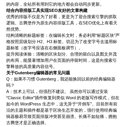
的内容，全站所有用到它的地方都会自动同步更新。
结合内容排版工具实现SEO友好的文章构建
优秀的排版不仅是为了好看，更是为了迎合搜索引擎的抓取
逻辑。古腾堡作为原生内容排版工具，在SEO优化上有着天
然优势。
结构清晰的标题标签：在编辑长文时，务必利用“标题区块”严
格按照层级划分 H2、H3 标签。切忌为了改变字号去滥用标
题标签（改字号应该在右侧面板调节）。
提升阅读体验：清晰的区块划分、合理的留白以及图文并茂
的布局，能显著增加用户在页面的停留时间，这是向搜索引
擎释放的高质量内容信号。
关于Gutenberg编辑器的常见问题
Q：如果不习惯 Gutenberg，我还能换回以前的经典编辑器
吗？
A：技术上可以，但强烈不建议。 虽然你可以通过安装
“Classic Editor”插件恢复到类似 Word 的老版写作模式，但在
如今的 WordPress 生态中，这无异于“开倒车”。目前所有前
沿的主题和插件都是基于区块生态开发的，强行使用经典编
辑器极易导致页面排版冲突甚至崩溃。长痛不如短痛，拥抱
古腾堡才是正确选择。