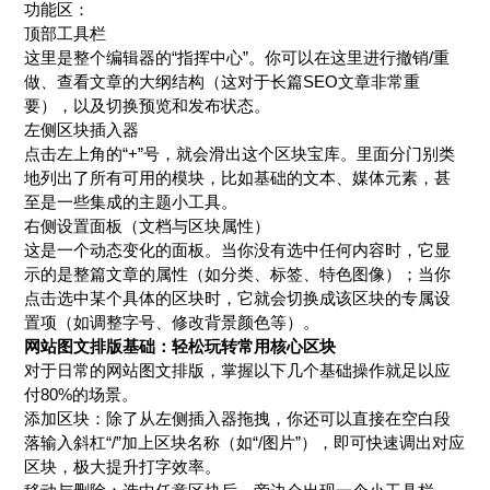
功能区：
顶部工具栏
这里是整个编辑器的“指挥中心”。你可以在这里进行撤销/重
做、查看文章的大纲结构（这对于长篇SEO文章非常重
要），以及切换预览和发布状态。
左侧区块插入器
点击左上角的“+”号，就会滑出这个区块宝库。里面分门别类
地列出了所有可用的模块，比如基础的文本、媒体元素，甚
至是一些集成的主题小工具。
右侧设置面板（文档与区块属性）
这是一个动态变化的面板。当你没有选中任何内容时，它显
示的是整篇文章的属性（如分类、标签、特色图像）；当你
点击选中某个具体的区块时，它就会切换成该区块的专属设
置项（如调整字号、修改背景颜色等）。
网站图文排版基础：轻松玩转常用核心区块
对于日常的网站图文排版，掌握以下几个基础操作就足以应
付80%的场景。
添加区块：除了从左侧插入器拖拽，你还可以直接在空白段
落输入斜杠“/”加上区块名称（如“/图片”），即可快速调出对应
区块，极大提升打字效率。