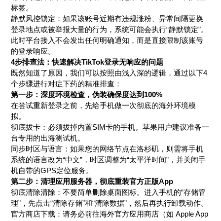
标签。
静默风控锁定：如果该账号近期有违规涨粉、异常间隔更换
登录地点或被举报大量的行为，系统可能会执行“静默锁定”。
此时平台接入不会发出任何明确通知，而是直接限制该账号
的登录响应。
4步排查法：快速解决TikTok登录无响应的问题
既然知道了原因，我们可以按照由浅入深的逻辑，通过以下4
个步骤进行对症下药的精准排查：
第一步：深度环境检查，伪装确保度达到100%
在尝试重新登录之前，先给手机做一次彻底的海外环境模
拟。
彻底拔卡：必须拔掉内置SIM卡的手机。苹果用户建议准备一
台专用的出海测试机。
同步时区与语言：如果您的网络节点在洛杉矶，则需将手机
系统的语言改为“中文”，时区调整为“太平洋时间”，并关闭手
机自带的GPS定位服务。
第二步：清理应用服务器，彻底重装官方正版App
彻底清除清除：不要简单删除桌面图标。进入手机的“存储管
理”，先点击“清除存储”和“清除数据”，然后再执行卸载动作。
官方商店下载：请务必前往海外官方应用商店（如 Apple App