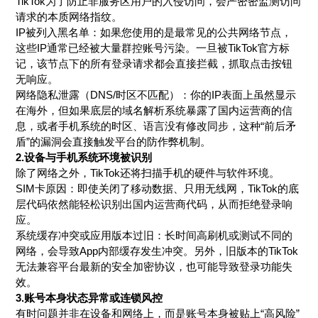
TikTok为了防止非服务区用户的入侵访问，会严密密监测访问
请求的本质网络指纹。
IP被列入黑名单：如果您使用的是最常见的公共网络节点，
这些IP通常已经被大量群控账号污染。一旦被TikTok官方标
记，该节点下的所有登录请求都会直接拦截，抓取点击按钮
无响应。
网络隐私泄露（DNS/时区不匹配）：你的IP表面上虽然显示
在海外，但如果底层的域名解析系统暴露了国内运营商的信
息，或者手机系统的时区、语言没有修改同步，这种“前后矛
盾”的漏洞会直接触发平台的防作弊机制。
2.设备与手机系统环境被识别
除了网络之外，TikTok还将扫描手机的硬件与软件环境。
SIM卡原因：即使关闭了移动数据、只用无线网，TikTok的底
层代码依然能轻松识别出国内运营商代码，从而拒绝登录响
应。
系统缓存冲突或应用版本过旧：长时间高刷机或测试不同的
网络，会导致App内部缓存发生冲突。另外，旧版本的TikTok
无法兼容平台最新的安全加密协议，也可能导致登录功能失
效。
3.账号本身状态异常或连锁风控
有时问题并非在设备和网络上，而是账号本身被贴上“高风险”