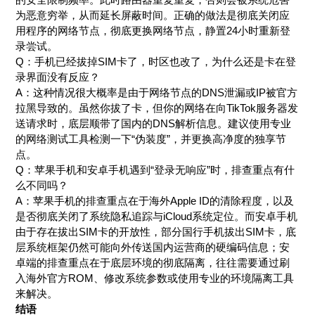
为恶意穷举，从而延长屏蔽时间。正确的做法是彻底关闭应
用程序的网络节点，彻底更换网络节点，静置24小时重新登
录尝试。
Q：手机已经拔掉SIM卡了，时区也改了，为什么还是卡在登
录界面没有反应？
A：这种情况很大概率是由于网络节点的DNS泄漏或IP被官方
拉黑导致的。虽然你拔了卡，但你的网络在向TikTok服务器发
送请求时，底层顺带了国内的DNS解析信息。建议使用专业
的网络测试工具检测一下“伪装度”，并更换高净度的独享节
点。
Q：苹果手机和安卓手机遇到“登录无响应”时，排查重点有什
么不同吗？
A：苹果手机的排查重点在于海外Apple ID的清除程度，以及
是否彻底关闭了系统隐私追踪与iCloud系统定位。而安卓手机
由于存在拔出SIM卡的开放性，部分国行手机拔出SIM卡，底
层系统框架仍然可能向外传送国内运营商的硬编码信息；安
卓端的排查重点在于底层环境的彻底隔离，往往需要通过刷
入海外官方ROM、修改系统参数或使用专业的环境隔离工具
来解决。
结语