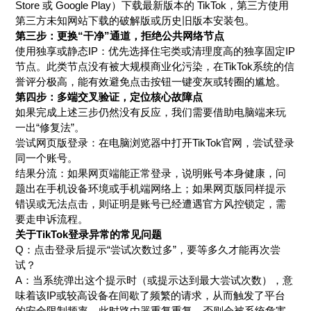
Store 或 Google Play）下载最新版本的 TikTok，第三方使用
第三方未知网站下载的破解版或历史旧版本安装包。
第三步：更换“干净”通道，拒绝公共网络节点
使用独享或静态IP：优先选择住宅类或清理度高的独享固定IP
节点。此类节点没有被大规模商业化污染，在TikTok系统的信
誉评分极高，能有效避免点击按钮一键变灰或转圈的尴尬。
第四步：多端交叉验证，定位核心故障点
如果完成上述三步仍然没有反应，我们需要借助电脑端来玩
一出“修复法”。
尝试网页版登录：在电脑浏览器中打开TikTok官网，尝试登录
同一个账号。
结果分流：如果网页端能正常登录，说明账号本身健康，问
题出在手机设备环境或手机端网络上；如果网页版同样提示
错误或无法点击，则证明是账号已经遭遇官方风控锁定，需
要走申诉流程。
关于TikTok登录异常的常见问题
Q：点击登录后提示“尝试次数过多”，要等多久才能再次尝
试？
A：当系统弹出这个提示时（或提示达到最大尝试次数），意
味着该IP或较高设备在间歇了频繁的请求，从而触发了平台
的安全限制频率。此时路由器重复重复，否则会被系统危害