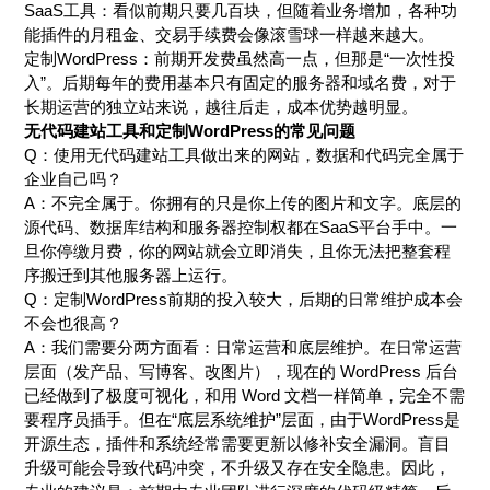
SaaS工具：看似前期只要几百块，但随着业务增加，各种功
能插件的月租金、交易手续费会像滚雪球一样越来越大。
定制WordPress：前期开发费虽然高一点，但那是“一次性投
入”。后期每年的费用基本只有固定的服务器和域名费，对于
长期运营的独立站来说，越往后走，成本优势越明显。
无代码建站工具和定制WordPress的常见问题
Q：使用无代码建站工具做出来的网站，数据和代码完全属于
企业自己吗？
A：不完全属于。你拥有的只是你上传的图片和文字。底层的
源代码、数据库结构和服务器控制权都在SaaS平台手中。一
旦你停缴月费，你的网站就会立即消失，且你无法把整套程
序搬迁到其他服务器上运行。
Q：定制WordPress前期的投入较大，后期的日常维护成本会
不会也很高？
A：我们需要分两方面看：日常运营和底层维护。在日常运营
层面（发产品、写博客、改图片），现在的 WordPress 后台
已经做到了极度可视化，和用 Word 文档一样简单，完全不需
要程序员插手。但在“底层系统维护”层面，由于WordPress是
开源生态，插件和系统经常需要更新以修补安全漏洞。盲目
升级可能会导致代码冲突，不升级又存在安全隐患。因此，