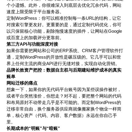
个小遗憾。此外，你很难深入到底层去优化冗余代码，网站
速度上限受限于平台服务器。
定制WordPress：你可以精准控制每一条URL的结构，让它
对搜索引擎更友好。更重要的是，通过定制代码优化，你可
以只保留核心功能，剔除拖慢速度的插件，让网站在Google
或百度上的加载评分更靠前。
第三方API与功能深度对接
如果你需要把网站和公司的ERP系统、CRM客户管理软件打
通，定制WordPress的开放性是碾压级的。它几乎可以和世
界上任何主流的商业API进行无缝对接，实现自动化营销。
品牌长效资产把控：数据自主权与后期建站维护成本的真实
账单
网站迁移的痛点
想象一下，如果你的无代码平台账号因为某些误操作被封，
或者平台突然涨价，你想走？对不起，要把整个网站的代码
和布局原封不动带走几乎是不可能的。而定制WordPress的
迁移非常自由，换个服务器供应商就像搬家换个物业一样简
单，核心资产（代码、内容、客户数据）永远在你自己手
里。
长期成本的“明账”与“暗账”