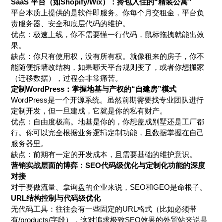
SaaS 平台（如Shopify/Wix）：拎包入住的“精装公寓”
平台本质上提供的是软件即服务。你每个月交租金，平台负
责服务器、安全和底层代码的维护。
优点：极速上线，你不需要懂一行代码，鼠标拖拽就能出效
果。
缺点：你只有使用权，没有所有权。就像租来的房子，你不
能随便拆墙改结构，如果哪天平台规则变了，或者你想搬家
（迁移数据），过程会非常痛苦。
定制WordPress：掌握地基与产权的“自建房”模式
WordPress是一个开源系统。虽然前期需要找专业团队进行
定制开发，但一旦建成，它就是你的私有财产。
优点：自由度极高。地基是你的，你想盖成别墅还是工厂都
行。你可以完全根据业务逻辑定制功能，且数据掌握在自己
服务器里。
缺点：前期有一定的开发成本，且需要基础的维护意识。
营销实战层面的博弈：SEO代码级优化与定制化功能的深度
对接
对于要做流量、拿询盘的企业来说，SEO和GEO是命根子。
URL结构控制与代码级优化
无代码工具：往往会有一些固定的URL格式（比如必须带
有/products/字段），这对追求极致SEO效果的外贸站来说是