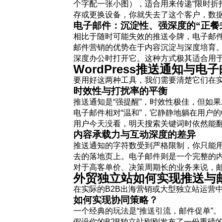
个字配一张小图），适合用来传递“限时折
存或更换设备，你就失去了这个客户，数
电子邮件：沉淀性、强深度的“正餐
相比于随时可能失效的推送令牌，电子邮
邮件营销的优势在于内容沉淀与深度培育。
深度办公时打开它。这种方式极其适合用
WordPress推送通知与
要用好这两种工具，我们需要清楚它们在
时效性与打扰率的平衡
推送通知是“强提醒”，时效性极佳，但如
电子邮件相对“温和”，它静静地躺在用户
用户今天没看，明天搜索关键词时依然能
内容承载力与互动深度的差异
推送通知的字符数受到严格限制，你只能
去的落地页上。电子邮件则是一个完整的
对于高客单价、决策周期长的业务来说，
外贸独立站如何实现推送与邮件
在实际的B2B出海营销或大型独立站运营
如何实现协同策略？
一个经典的玩法是“推送引流，邮件促单”。
假设你的B2B独立站刚刚发布了一份重磅的