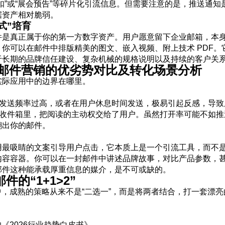
扣”或“展会预告”等碎片化引流信息。但需要注意的是，推送通
据资产相对脆弱。
式”培育
件是真正属于你的第一方数字资产。用户愿意留下企业邮箱，本
你可以在邮件中排版精美的图文、嵌入视频、附上技术 PDF。
于长期的品牌信任建设、复杂机械的规格说明以及持续的客户关
电子邮件营销的优劣势对比及转化场景分析
实际应用中的边界在哪里。
果发送频率过高，或者在用户休息时间发送，极易引起反感，导
的收件箱里，把阅读的主动权交给了用户。虽然打开率可能不如
翻出你的邮件。
用最吸睛的文案引导用户点击，它本质上是一个引流工具，而不
内容容器。你可以在一封邮件中讲述品牌故事，对比产品参数，
邮件这种能承载厚重信息的媒介，是不可或缺的。
的“1+1>2”
中，成熟的策略从来不是“二选一”，而是将两者结合，打一套漂
《2026行业趋势白皮书》。