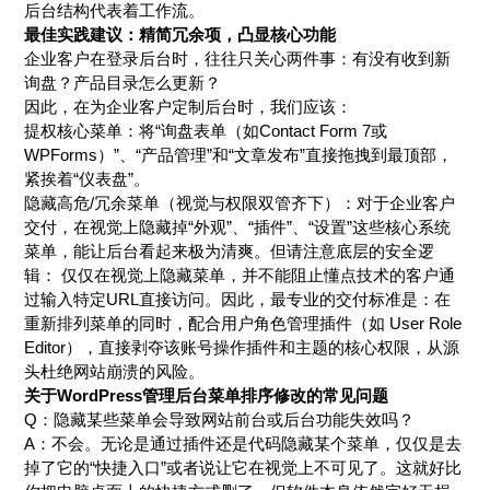
后台结构代表着工作流。
最佳实践建议：精简冗余项，凸显核心功能
企业客户在登录后台时，往往只关心两件事：有没有收到新
询盘？产品目录怎么更新？
因此，在为企业客户定制后台时，我们应该：
提权核心菜单：将“询盘表单（如Contact Form 7或
WPForms）”、“产品管理”和“文章发布”直接拖拽到最顶部，
紧挨着“仪表盘”。
隐藏高危/冗余菜单（视觉与权限双管齐下）：对于企业客户
交付，在视觉上隐藏掉“外观”、“插件”、“设置”这些核心系统
菜单，能让后台看起来极为清爽。但请注意底层的安全逻
辑： 仅仅在视觉上隐藏菜单，并不能阻止懂点技术的客户通
过输入特定URL直接访问。因此，最专业的交付标准是：在
重新排列菜单的同时，配合用户角色管理插件（如 User Role
Editor），直接剥夺该账号操作插件和主题的核心权限，从源
头杜绝网站崩溃的风险。
关于WordPress管理后台菜单排序修改的常见问题
Q：隐藏某些菜单会导致网站前台或后台功能失效吗？
A：不会。无论是通过插件还是代码隐藏某个菜单，仅仅是去
掉了它的“快捷入口”或者说让它在视觉上不可见了。这就好比