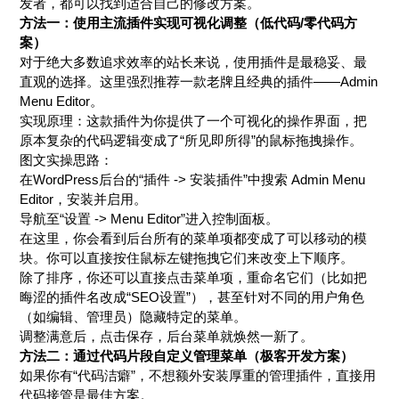
发者，都可以找到适合自己的修改方案。
方法一：使用主流插件实现可视化调整（低代码/零代码方
案）
对于绝大多数追求效率的站长来说，使用插件是最稳妥、最
直观的选择。这里强烈推荐一款老牌且经典的插件——Admin
Menu Editor。
实现原理：这款插件为你提供了一个可视化的操作界面，把
原本复杂的代码逻辑变成了“所见即所得”的鼠标拖拽操作。
图文实操思路：
在WordPress后台的“插件 -> 安装插件”中搜索 Admin Menu
Editor，安装并启用。
导航至“设置 -> Menu Editor”进入控制面板。
在这里，你会看到后台所有的菜单项都变成了可以移动的模
块。你可以直接按住鼠标左键拖拽它们来改变上下顺序。
除了排序，你还可以直接点击菜单项，重命名它们（比如把
晦涩的插件名改成“SEO设置”），甚至针对不同的用户角色
（如编辑、管理员）隐藏特定的菜单。
调整满意后，点击保存，后台菜单就焕然一新了。
方法二：通过代码片段自定义管理菜单（极客开发方案）
如果你有“代码洁癖”，不想额外安装厚重的管理插件，直接用
代码接管是最佳方案。