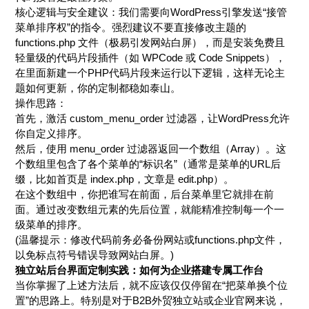
核心逻辑与安全建议：我们需要向WordPress引擎发送“接管
菜单排序权”的指令。强烈建议不要直接修改主题的
functions.php 文件（极易引发网站白屏），而是安装免费且
轻量级的代码片段插件（如 WPCode 或 Code Snippets），
在里面新建一个PHP代码片段来运行以下逻辑，这样无论主
题如何更新，你的定制都稳如泰山。
操作思路：
首先，激活 custom_menu_order 过滤器，让WordPress允许
你自定义排序。
然后，使用 menu_order 过滤器返回一个数组（Array）。这
个数组里包含了各个菜单的“标识名”（通常是菜单的URL后
缀，比如首页是 index.php，文章是 edit.php）。
在这个数组中，你把谁写在前面，后台菜单里它就排在前
面。通过改变数组元素的先后位置，就能精准控制每一个一
级菜单的排序。
(温馨提示：修改代码前务必备份网站或functions.php文件，
以免标点符号错误导致网站白屏。)
独立站后台界面定制实践：如何为企业搭建专属工作台
当你掌握了上述方法后，就不应该仅仅停留在“把菜单换个位
置”的思路上。特别是对于B2B外贸独立站或企业官网来说，