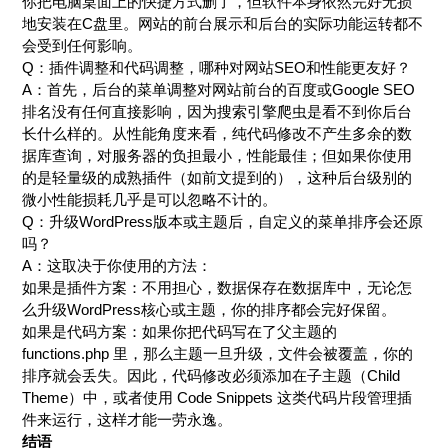
你把电脑桌面上的快捷方式删了，但软件本身依然完好无损
地安装在C盘里。网站的前台展示和后台的实际功能运转都不
会受到任何影响。
Q：插件调整和代码调整，哪种对网站SEO和性能更友好？
A：首先，后台的菜单调整对网站前台的百度或Google SEO
排名没有任何直接影响，因为搜索引擎爬虫是看不到你后台
长什么样的。从性能角度来看，纯代码修改不产生多余的数
据库查询，对服务器的负担最小，性能最佳；但如果你使用
的是轻量级的成熟插件（如前文提到的），这种后台级别的
微小性能损耗几乎是可以忽略不计的。
Q：升级WordPress版本或主题后，自定义的菜单排序会还原
吗？
A：这取决于你使用的方法：
如果是插件方案：不用担心，数据保存在数据库中，无论怎
么升级WordPress核心或主题，你的排序都会完好保留。
如果是代码方案：如果你把代码写在了父主题的
functions.php 里，那么主题一旦升级，文件会被覆盖，你的
排序就会丢失。因此，代码修改必须添加在子主题（Child
Theme）中，或者使用 Code Snippets 这类代码片段管理插
件来运行，这样才能一劳永逸。
结语